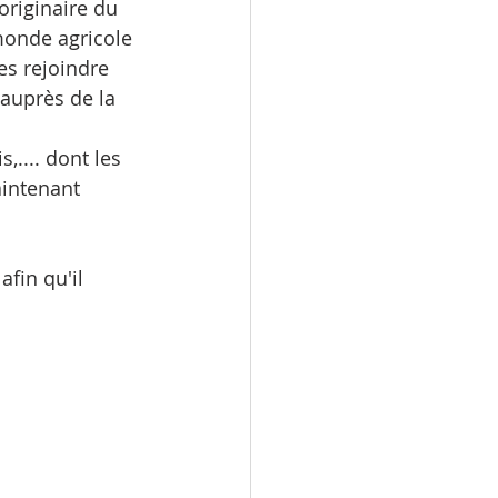
originaire du 
monde agricole 
es rejoindre 
 auprès de la 
.... dont les 
intenant 
fin qu'il 